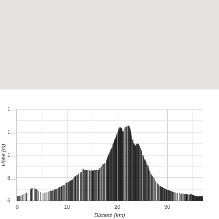
1…
1…
Höhe (m)
1…
8…
6…
0
10
20
30
Distanz (km)