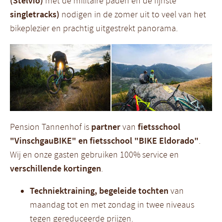
(Stelvio)
met de militaire paden en de fijnste
singletracks)
nodigen in de zomer uit to veel van het
bikeplezier en prachtig uitgestrekt panorama.
Pension Tannenhof is
partner
van
fietsschool
"VinschgauBIKE" en fietsschool "BIKE Eldorado"
.
Wij en onze gasten gebruiken 100% service en
verschillende kortingen
.
Techniektraining, begeleide tochten
van
maandag tot en met zondag in twee niveaus
tegen gereduceerde prijzen.