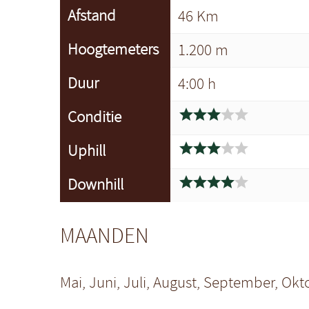
Afstand
46 Km
Hoogtemeters
1.200 m
Duur
4:00 h





Conditie





Uphill





Downhill
MAANDEN
Mai, Juni, Juli, August, September, Okt