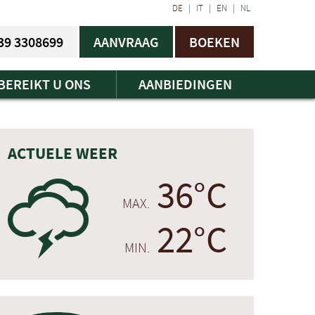
DE
|
IT
|
EN
|
NL
39 3308699
AANVRAAG
BOEKEN
BEREIKT U ONS
AANBIEDINGEN
ACTUELE WEER
36°C
0
MAX.
22°C
MIN.