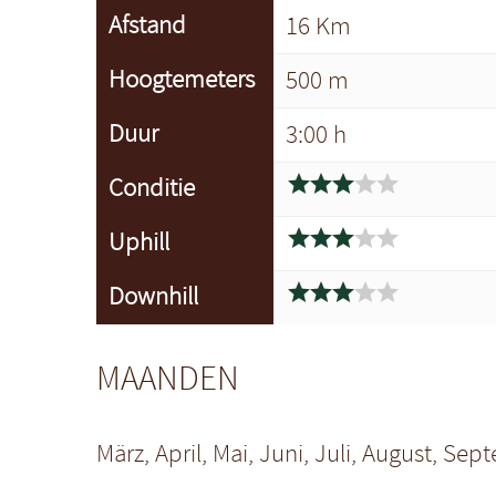
Afstand
16 Km
Hoogtemeters
500 m
Duur
3:00 h





Conditie





Uphill





Downhill
MAANDEN
März, April, Mai, Juni, Juli, August, S