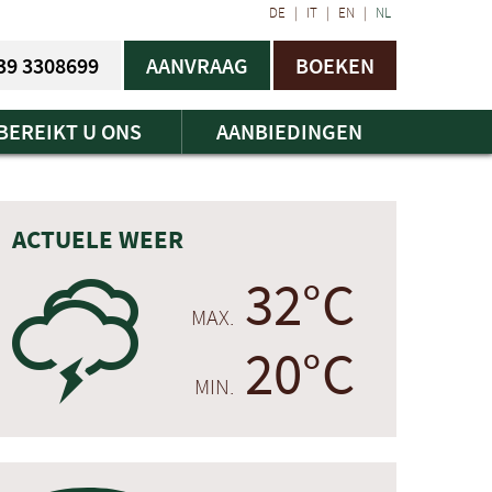
DE
|
IT
|
EN
|
NL
39 3308699
AANVRAAG
BOEKEN
BEREIKT U ONS
AANBIEDINGEN
ACTUELE WEER
32°C
0
MAX.
20°C
MIN.