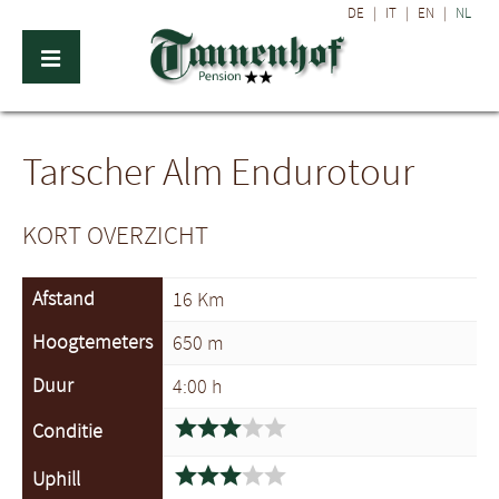
DE
|
IT
|
EN
|
NL
Tarscher Alm Endurotour
KORT OVERZICHT
Afstand
16 Km
Hoogtemeters
650 m
Duur
4:00 h





Conditie





Uphill