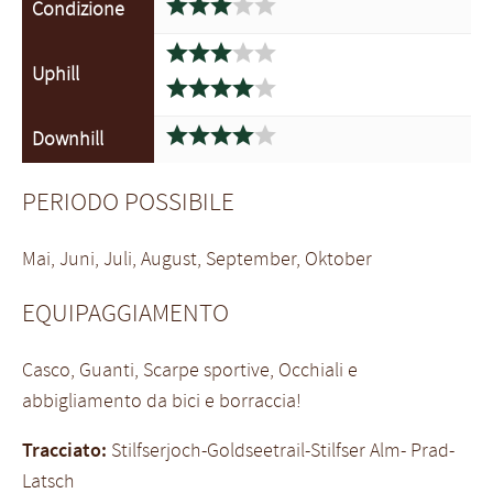





Condizione





Uphill










Downhill
PERIODO POSSIBILE
Mai, Juni, Juli, August, September, Oktober
EQUIPAGGIAMENTO
Casco, Guanti, Scarpe sportive, Occhiali e
abbigliamento da bici e borraccia!
Tracciato:
Stilfserjoch-Goldseetrail-Stilfser Alm- Prad-
Latsch