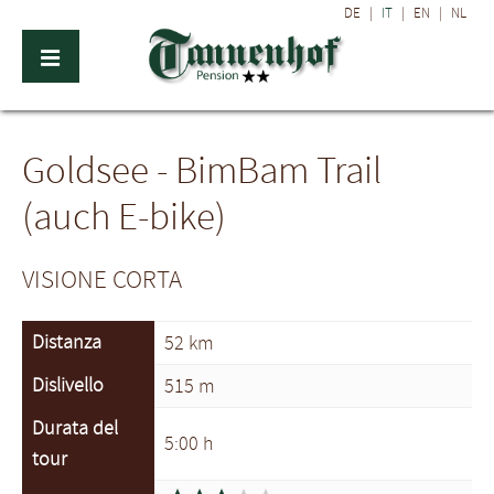
DE
|
IT
|
EN
|
NL
Goldsee - BimBam Trail
(auch E-bike)
VISIONE CORTA
Distanza
52 km
Dislivello
515 m
Durata del
5:00 h
tour