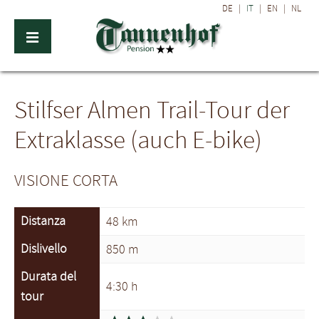
DE
|
IT
|
EN
|
NL
Stilfser Almen Trail-Tour der
Extraklasse (auch E-bike)
VISIONE CORTA
Distanza
48 km
Dislivello
850 m
Durata del
4:30 h
tour