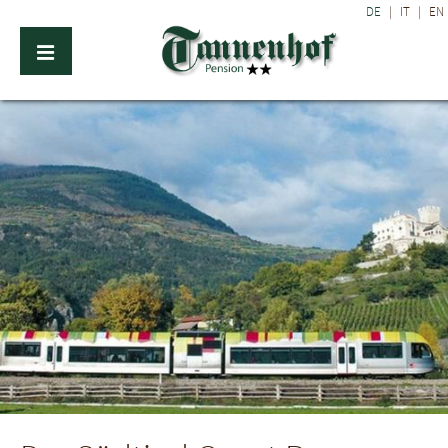
DE
|
IT
|
EN