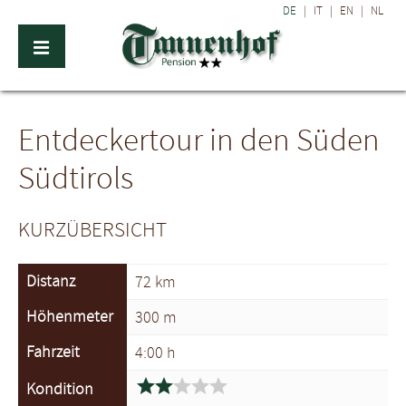
DE
|
IT
|
EN
|
NL
Entdeckertour in den Süden
Südtirols
KURZÜBERSICHT
Distanz
72 km
Höhenmeter
300 m
Fahrzeit
4:00 h





Kondition