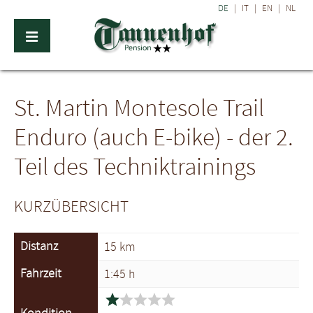
DE
|
IT
|
EN
|
NL
St. Martin Montesole Trail
Enduro (auch E-bike) - der 2.
Teil des Techniktrainings
KURZÜBERSICHT
Distanz
15 km
Fahrzeit
1:45 h




