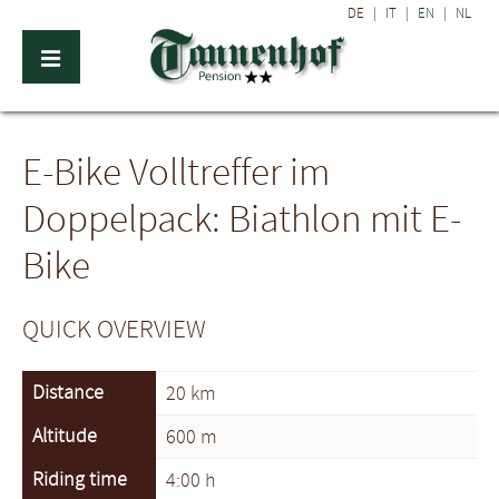
DE
|
IT
|
EN
|
NL
E-Bike Volltreffer im
Doppelpack: Biathlon mit E-
Bike
QUICK OVERVIEW
Distance
20 km
Altitude
600 m
Riding time
4:00 h